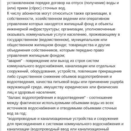
установленном порядке договор на отпуск (получение) воды и
(или) прием (сброс) сточных вод.
К числу абонентов могут относиться также организации, в
собственности, хозяйственном ведении или оперативном
управлении которых находятся жилищный фонд и объекты
инженерной инфраструктуры; организации, уполномоченные
оказывать коммунальные услуги населению, проживающему в
государственном (ведомственном), муниципальном или
общественном жилищном фонде; товарищества и другие
объединения собственников, которым передано право
управления жилищным фондом;
"авария" - повреждение или выход из строя систем
коммунального водоснабжения, канализации или отдельных
сооружений, оборудования, устройств, повлекшие прекращение
либо существенное снижение объемов водопотребления и
водоотведения, качества питьевой воды или причинение ущерба
окружающей среде, имуществу юридических или физических
лиц и здоровью населения;
"баланс водопотребления и водоотведения" - соотношение
между фактически используемыми объемами воды из всех
источников водоснабжения и отводимыми объемами сточных
вод за год;
"водопроводные и канализационные устройства и сооружения
для присоединения к системам коммунального водоснабжения и
канализации (водопроводный ввод или канализационный