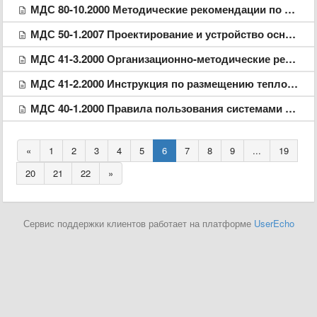
МДС 80-10.2000 Методические рекомендации по разработке условий договора подряда по разделу "Производства работ"
МДС 50-1.2007 Проектирование и устройство оснований, фундаментов и подземных частей многофункциональных высотных зданий и зданий - комплексов
МДС 41-3.2000 Организационно-методические рекомендации по пользованию системами коммунального теплоснабжения в городах и других населенных пунктах Российскоий федерации
МДС 41-2.2000 Инструкция по размещению тепловых агрегатов, предназначенных для отопления и горячего водоснобжения одноквартирных или блокированных жилых домов
МДС 40-1.2000 Правила пользования системами коммунального водоснабжения и канализации в Российской федерации
«
1
2
3
4
5
6
7
8
9
...
19
20
21
22
»
Сервис поддержки клиентов работает на платформе
UserEcho